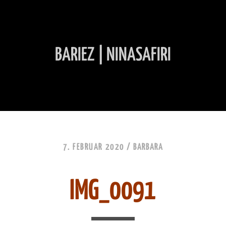
BARIEZ | NINASAFIRI
INHALT ÜBERSPRINGEN
7. FEBRUAR 2020 /
BARBARA
IMG_0091