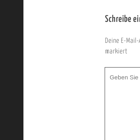
Schreibe e
Deine E-Mail-
markiert
I
h
r
K
o
m
m