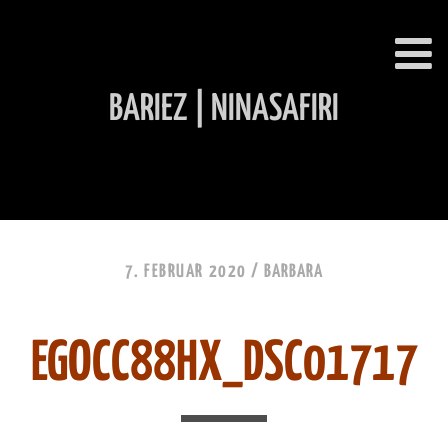
BARIEZ | NINASAFIRI
INHALT ÜBERSPRINGEN
7. FEBRUAR 2020 /
BARBARA
EGOCC88HX_DSC01717