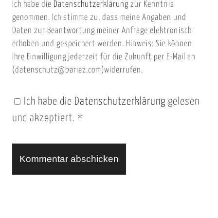
Ich habe die
Datenschutzerklärung
zur Kenntnis
s
a
genommen. Ich stimme zu, dass meine Angaben und
e
i
Daten zur Beantwortung meiner Anfrage elektronisch
i
l
erhoben und gespeichert werden. Hinweis: Sie können
t
Ihre Einwilligung jederzeit für die Zukunft per E-Mail an
(datenschutz@bariez.com)widerrufen.
e
n
Ich habe die
Datenschutzerklärung
gelesen
U
und akzeptiert.
*
R
L
A
l