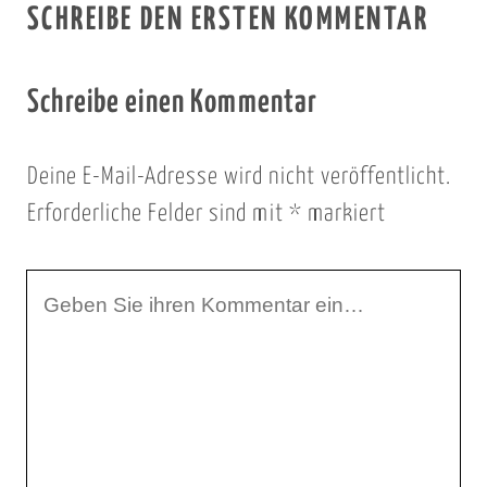
SCHREIBE DEN ERSTEN KOMMENTAR
Schreibe einen Kommentar
Deine E-Mail-Adresse wird nicht veröffentlicht.
Erforderliche Felder sind mit
*
markiert
I
h
r
K
o
m