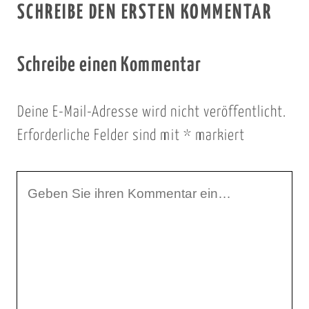
SCHREIBE DEN ERSTEN KOMMENTAR
Schreibe einen Kommentar
Deine E-Mail-Adresse wird nicht veröffentlicht.
Erforderliche Felder sind mit
*
markiert
I
h
r
K
o
m