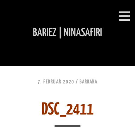
BARIEZ | NINASAFIRI
INHALT ÜBERSPRINGEN
7. FEBRUAR 2020 /
BARBARA
DSC_2411