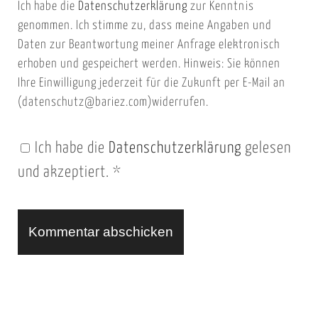
Ich habe die
Datenschutzerklärung
zur Kenntnis
s
a
genommen. Ich stimme zu, dass meine Angaben und
e
i
Daten zur Beantwortung meiner Anfrage elektronisch
i
l
erhoben und gespeichert werden. Hinweis: Sie können
t
Ihre Einwilligung jederzeit für die Zukunft per E-Mail an
(datenschutz@bariez.com)widerrufen.
e
n
Ich habe die
Datenschutzerklärung
gelesen
U
und akzeptiert.
*
R
L
A
l