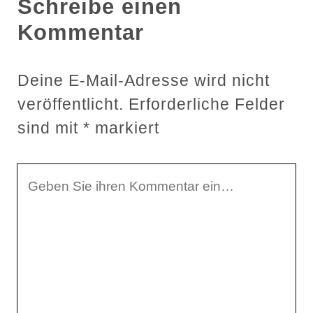
Schreibe einen
Kommentar
Deine E-Mail-Adresse wird nicht
veröffentlicht.
Erforderliche Felder
sind mit
*
markiert
I
h
r
K
o
m