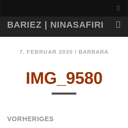
BARIEZ | NINASAFIRI
7. FEBRUAR 2020 /
BARBARA
IMG_9580
VORHERIGES