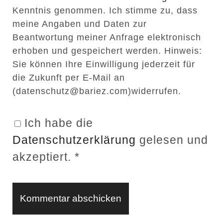
s
a
Kenntnis genommen. Ich stimme zu, dass
e
i
meine Angaben und Daten zur
i
l
Beantwortung meiner Anfrage elektronisch
t
erhoben und gespeichert werden. Hinweis:
Sie können Ihre Einwilligung jederzeit für
e
die Zukunft per E-Mail an
n
(datenschutz@bariez.com)widerrufen.
U
R
Ich habe die
L
Datenschutzerklärung
gelesen und
akzeptiert.
*