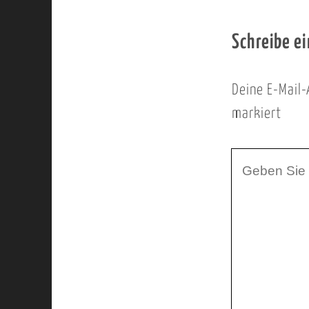
Schreibe e
Deine E-Mail-
markiert
I
h
r
K
o
m
m