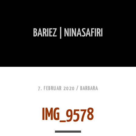
BARIEZ | NINASAFIRI
INHALT ÜBERSPRINGEN
7. FEBRUAR 2020 /
BARBARA
IMG_9578