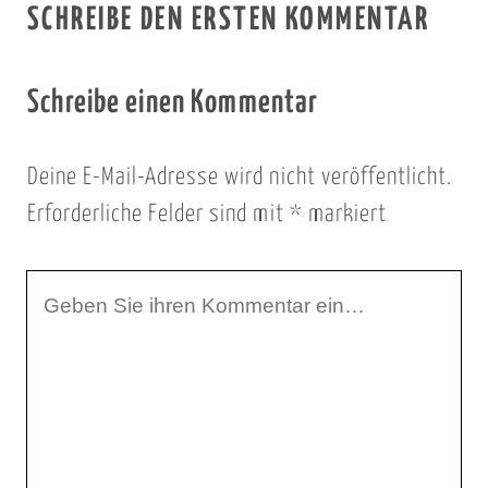
SCHREIBE DEN ERSTEN KOMMENTAR
Schreibe einen Kommentar
Deine E-Mail-Adresse wird nicht veröffentlicht.
Erforderliche Felder sind mit
*
markiert
I
h
r
K
o
m