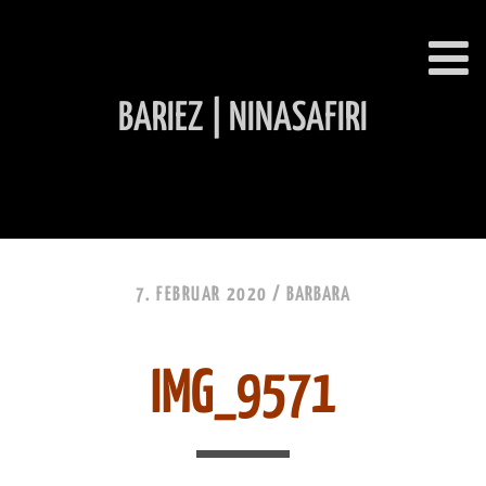
BARIEZ | NINASAFIRI
INHALT ÜBERSPRINGEN
7. FEBRUAR 2020 /
BARBARA
IMG_9571