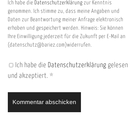
Ich habe die
Datenschutzerklärung
zur Kenntnis
s
a
genommen. Ich stimme zu, dass meine Angaben und
e
i
Daten zur Beantwortung meiner Anfrage elektronisch
i
l
erhoben und gespeichert werden. Hinweis: Sie können
t
Ihre Einwilligung jederzeit für die Zukunft per E-Mail an
(datenschutz@bariez.com)widerrufen.
e
n
Ich habe die
Datenschutzerklärung
gelesen
U
und akzeptiert.
*
R
L
A
l