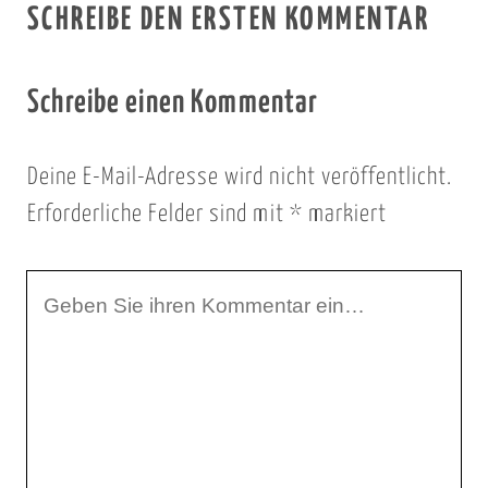
SCHREIBE DEN ERSTEN KOMMENTAR
Schreibe einen Kommentar
Deine E-Mail-Adresse wird nicht veröffentlicht.
Erforderliche Felder sind mit
*
markiert
I
h
r
K
o
m