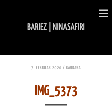
BARIEZ | NINASAFIRI
INHALT ÜBERSPRINGEN
7. FEBRUAR 2020 /
BARBARA
IMG_5373