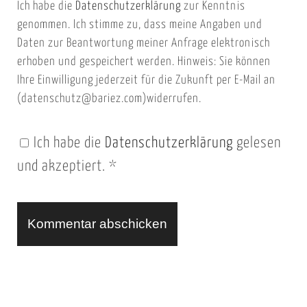
Ich habe die
Datenschutzerklärung
zur Kenntnis
s
a
genommen. Ich stimme zu, dass meine Angaben und
e
i
Daten zur Beantwortung meiner Anfrage elektronisch
i
l
erhoben und gespeichert werden. Hinweis: Sie können
t
Ihre Einwilligung jederzeit für die Zukunft per E-Mail an
(datenschutz@bariez.com)widerrufen.
e
n
Ich habe die
Datenschutzerklärung
gelesen
U
und akzeptiert.
*
R
L
A
l