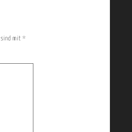
r sind mit
*