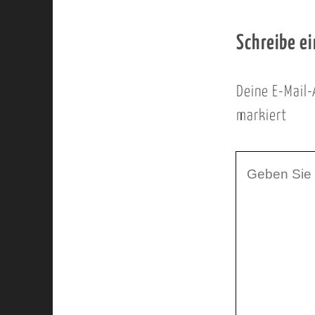
Schreibe e
Deine E-Mail-
markiert
I
h
r
K
o
m
m