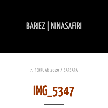
BARIEZ | NINASAFIRI
INHALT ÜBERSPRINGEN
7. FEBRUAR 2020 /
BARBARA
IMG_5347