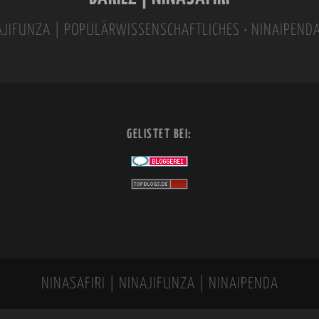
INAJIFUNZA | POPULÄRWISSENSCHAFTLICHES • NINAIPEND
GELISTET BEI:
NINASAFIRI | NINAJIFUNZA | NINAIPENDA