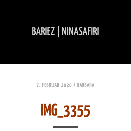
BARIEZ | NINASAFIRI
INHALT ÜBERSPRINGEN
7. FEBRUAR 2020 /
BARBARA
IMG_3355