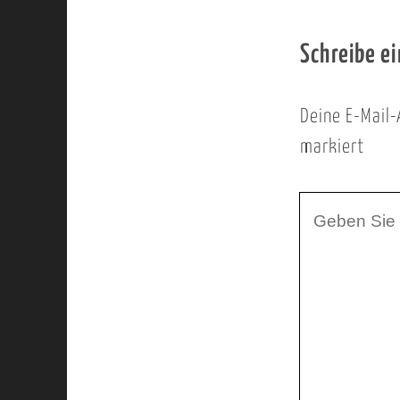
Schreibe e
Deine E-Mail-
markiert
I
h
r
K
o
m
m