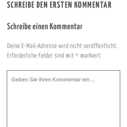
SCHREIBE DEN ERSTEN KOMMENTAR
Schreibe einen Kommentar
Deine E-Mail-Adresse wird nicht veröffentlicht.
Erforderliche Felder sind mit
*
markiert
I
h
r
K
o
m