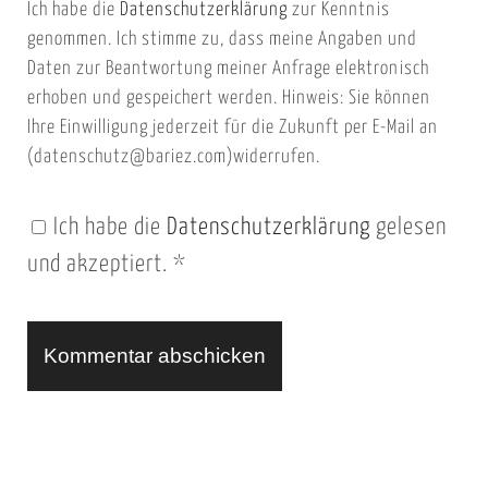
Ich habe die
Datenschutzerklärung
zur Kenntnis
s
a
genommen. Ich stimme zu, dass meine Angaben und
e
i
Daten zur Beantwortung meiner Anfrage elektronisch
i
l
erhoben und gespeichert werden. Hinweis: Sie können
t
Ihre Einwilligung jederzeit für die Zukunft per E-Mail an
(datenschutz@bariez.com)widerrufen.
e
n
Ich habe die
Datenschutzerklärung
gelesen
U
und akzeptiert.
*
R
L
A
l