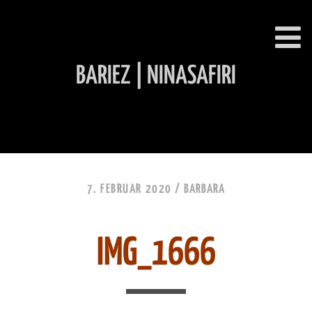
BARIEZ | NINASAFIRI
INHALT ÜBERSPRINGEN
7. FEBRUAR 2020 /
BARBARA
IMG_1666