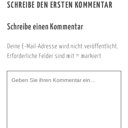
SCHREIBE DEN ERSTEN KOMMENTAR
Schreibe einen Kommentar
Deine E-Mail-Adresse wird nicht veröffentlicht.
Erforderliche Felder sind mit
*
markiert
I
h
r
K
o
m