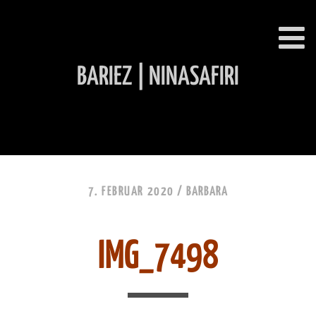
BARIEZ | NINASAFIRI
INHALT ÜBERSPRINGEN
7. FEBRUAR 2020 /
BARBARA
IMG_7498