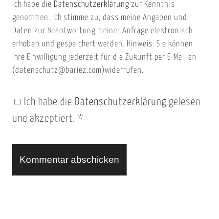
Ich habe die
Datenschutzerklärung
zur Kenntnis
s
a
genommen. Ich stimme zu, dass meine Angaben und
e
i
Daten zur Beantwortung meiner Anfrage elektronisch
i
l
erhoben und gespeichert werden. Hinweis: Sie können
t
Ihre Einwilligung jederzeit für die Zukunft per E-Mail an
(datenschutz@bariez.com)widerrufen.
e
n
Ich habe die
Datenschutzerklärung
gelesen
U
und akzeptiert.
*
R
L
A
l