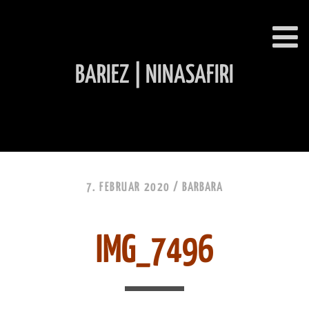
BARIEZ | NINASAFIRI
INHALT ÜBERSPRINGEN
7. FEBRUAR 2020 /
BARBARA
IMG_7496