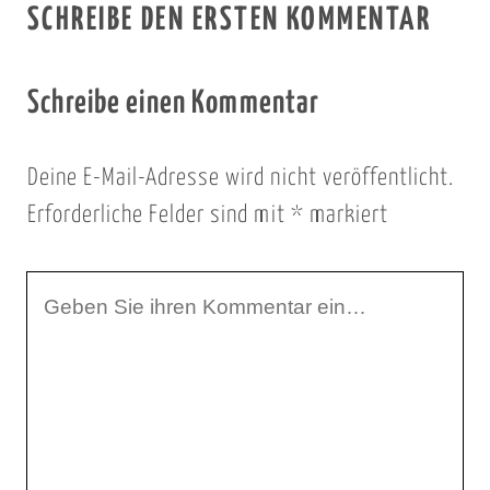
SCHREIBE DEN ERSTEN KOMMENTAR
Schreibe einen Kommentar
Deine E-Mail-Adresse wird nicht veröffentlicht.
Erforderliche Felder sind mit
*
markiert
I
h
r
K
o
m