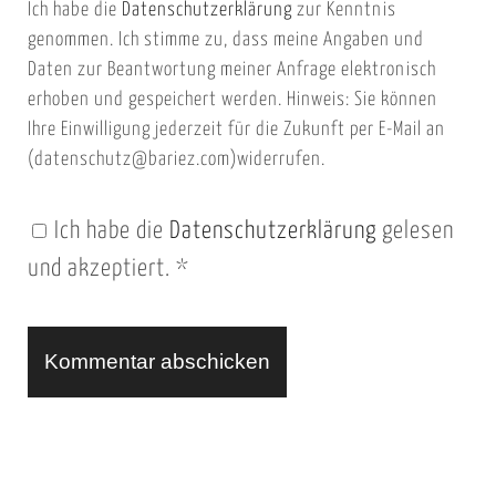
Ich habe die
Datenschutzerklärung
zur Kenntnis
s
a
genommen. Ich stimme zu, dass meine Angaben und
e
i
Daten zur Beantwortung meiner Anfrage elektronisch
i
l
erhoben und gespeichert werden. Hinweis: Sie können
t
Ihre Einwilligung jederzeit für die Zukunft per E-Mail an
(datenschutz@bariez.com)widerrufen.
e
n
Ich habe die
Datenschutzerklärung
gelesen
U
und akzeptiert.
*
R
L
A
l