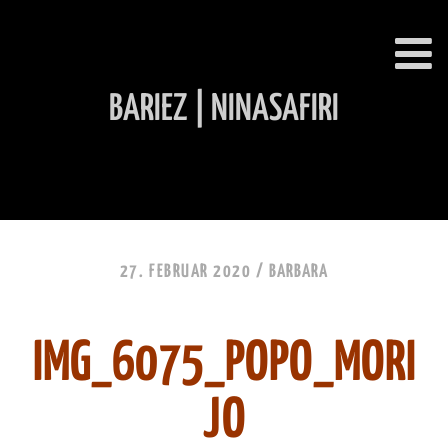
BARIEZ | NINASAFIRI
INHALT ÜBERSPRINGEN
27. FEBRUAR 2020 /
BARBARA
IMG_6075_POPO_MORI
JO