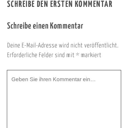
SCHREIBE DEN ERSTEN KOMMENTAR
Schreibe einen Kommentar
Deine E-Mail-Adresse wird nicht veröffentlicht.
Erforderliche Felder sind mit
*
markiert
I
h
r
K
o
m