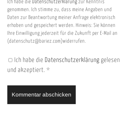
Ich habe die
Datenschutzerklärung
zur Kenntnis
s
a
genommen. Ich stimme zu, dass meine Angaben und
e
i
Daten zur Beantwortung meiner Anfrage elektronisch
i
l
erhoben und gespeichert werden. Hinweis: Sie können
t
Ihre Einwilligung jederzeit für die Zukunft per E-Mail an
(datenschutz@bariez.com)widerrufen.
e
n
Ich habe die
Datenschutzerklärung
gelesen
U
und akzeptiert.
*
R
L
A
l