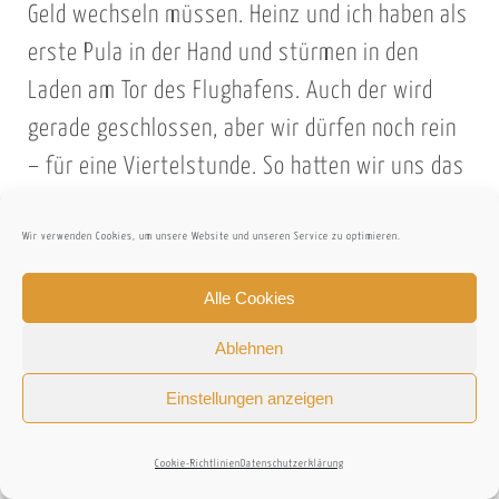
Geld wechseln müssen. Heinz und ich haben als
erste Pula in der Hand und stürmen in den
Laden am Tor des Flughafens. Auch der wird
gerade geschlossen, aber wir dürfen noch rein
– für eine Viertelstunde. So hatten wir uns das
nicht vorgestellt und mir verdirbt der Zeitdruck
jegliche Kauflust; und nicht nur der, auch die
Wir verwenden Cookies, um unsere Website und unseren Service zu optimieren.
happigen Preise tun ihr übriges. Heinz denkt
Alle Cookies
ähnlich, aber bei einem raschen Rundgang
Ablehnen
durch den Shop entdeckt er eine kleine,
knubbelige Holzfigur, die es ihm sofort angetan
Einstellungen anzeigen
hat. Die oder keine! Für satte 50 Euro wandert
der afrikanische Gollum in seinen Rucksack und
Cookie-Richtlinien
Datenschutzerklärung