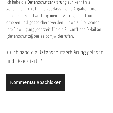
Ich habe die
Datenschutzerklärung
zur Kenntnis
s
a
genommen. Ich stimme zu, dass meine Angaben und
e
i
Daten zur Beantwortung meiner Anfrage elektronisch
i
l
erhoben und gespeichert werden. Hinweis: Sie können
t
Ihre Einwilligung jederzeit für die Zukunft per E-Mail an
(datenschutz@bariez.com)widerrufen.
e
n
Ich habe die
Datenschutzerklärung
gelesen
U
und akzeptiert.
*
R
L
A
l