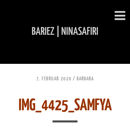
BARIEZ | NINASAFIRI
INHALT ÜBERSPRINGEN
7. FEBRUAR 2020 /
BARBARA
IMG_4425_SAMFYA