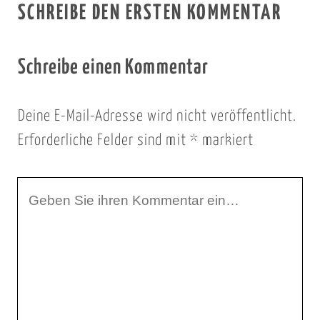
SCHREIBE DEN ERSTEN KOMMENTAR
Schreibe einen Kommentar
Deine E-Mail-Adresse wird nicht veröffentlicht.
Erforderliche Felder sind mit
*
markiert
I
h
r
K
o
m