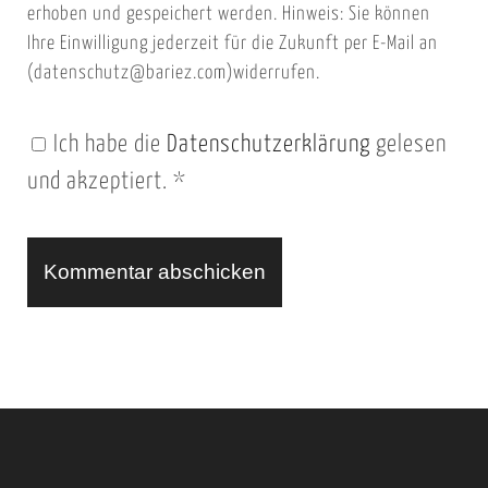
i
l
erhoben und gespeichert werden. Hinweis: Sie können
t
Ihre Einwilligung jederzeit für die Zukunft per E-Mail an
(datenschutz@bariez.com)widerrufen.
e
n
Ich habe die
Datenschutzerklärung
gelesen
U
und akzeptiert.
*
R
L
A
l
t
e
r