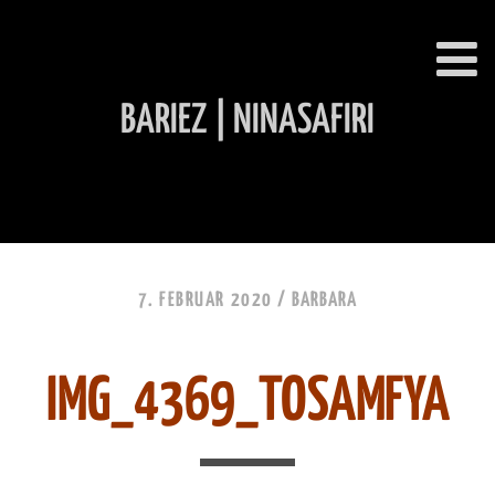
BARIEZ | NINASAFIRI
INHALT ÜBERSPRINGEN
7. FEBRUAR 2020 /
BARBARA
IMG_4369_TOSAMFYA