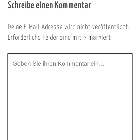
Schreibe einen Kommentar
Deine E-Mail-Adresse wird nicht veröffentlicht.
Erforderliche Felder sind mit
*
markiert
I
h
r
K
o
m
m
e