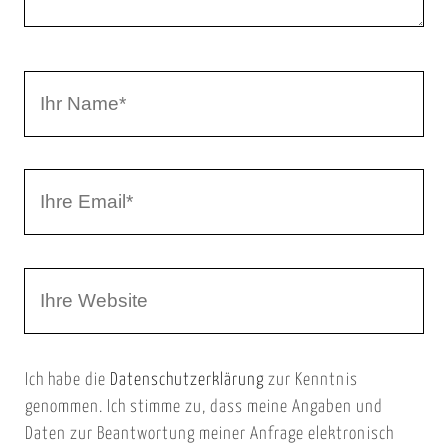
n
t
a
I
r
h
r
I
N
h
a
r
m
W
e
e
e
E
b
m
Ich habe die
Datenschutzerklärung
zur Kenntnis
s
a
genommen. Ich stimme zu, dass meine Angaben und
e
i
Daten zur Beantwortung meiner Anfrage elektronisch