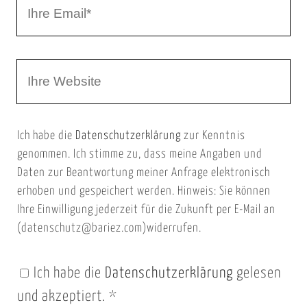
I
N
h
a
r
m
W
e
e
e
E
b
m
Ich habe die
Datenschutzerklärung
zur Kenntnis
s
a
genommen. Ich stimme zu, dass meine Angaben und
e
i
Daten zur Beantwortung meiner Anfrage elektronisch
i
l
erhoben und gespeichert werden. Hinweis: Sie können
t
Ihre Einwilligung jederzeit für die Zukunft per E-Mail an
(datenschutz@bariez.com)widerrufen.
e
n
Ich habe die
Datenschutzerklärung
gelesen
U
und akzeptiert.
*
R