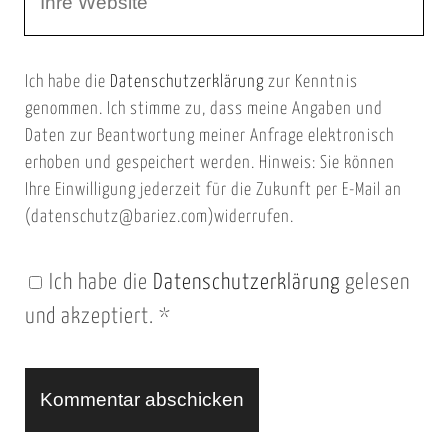
e
E
b
m
Ich habe die
Datenschutzerklärung
zur Kenntnis
s
a
genommen. Ich stimme zu, dass meine Angaben und
e
i
Daten zur Beantwortung meiner Anfrage elektronisch
i
l
erhoben und gespeichert werden. Hinweis: Sie können
t
Ihre Einwilligung jederzeit für die Zukunft per E-Mail an
(datenschutz@bariez.com)widerrufen.
e
n
Ich habe die
Datenschutzerklärung
gelesen
U
und akzeptiert.
*
R
L