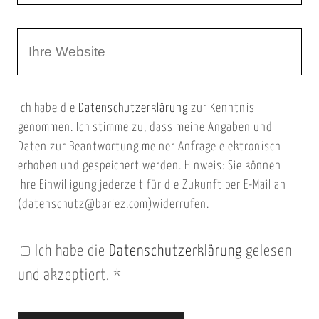
r
m
W
e
e
e
E
b
m
Ich habe die
Datenschutzerklärung
zur Kenntnis
s
a
genommen. Ich stimme zu, dass meine Angaben und
e
i
Daten zur Beantwortung meiner Anfrage elektronisch
i
l
erhoben und gespeichert werden. Hinweis: Sie können
t
Ihre Einwilligung jederzeit für die Zukunft per E-Mail an
(datenschutz@bariez.com)widerrufen.
e
n
Ich habe die
Datenschutzerklärung
gelesen
U
und akzeptiert.
*
R
L