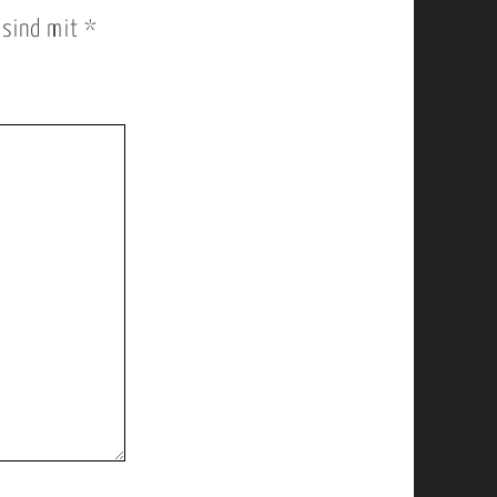
r sind mit
*