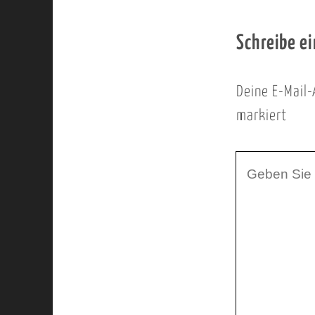
Schreibe e
Deine E-Mail-
markiert
I
h
r
K
o
m
m