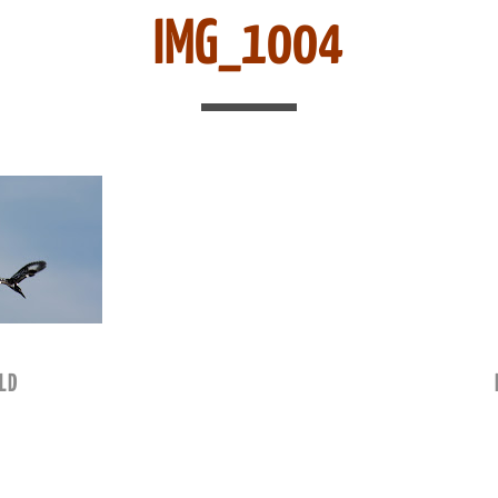
IMG_1004
LD