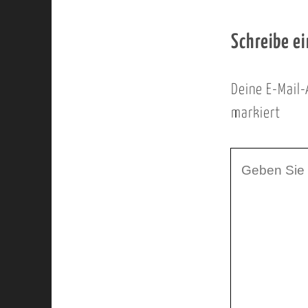
Schreibe e
Deine E-Mail-
markiert
I
h
r
K
o
m
m