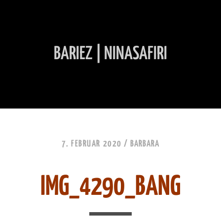
BARIEZ | NINASAFIRI
INHALT ÜBERSPRINGEN
7. FEBRUAR 2020 /
BARBARA
IMG_4290_BANG