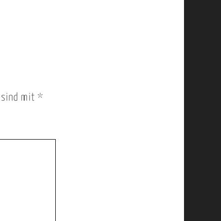
r sind mit
*