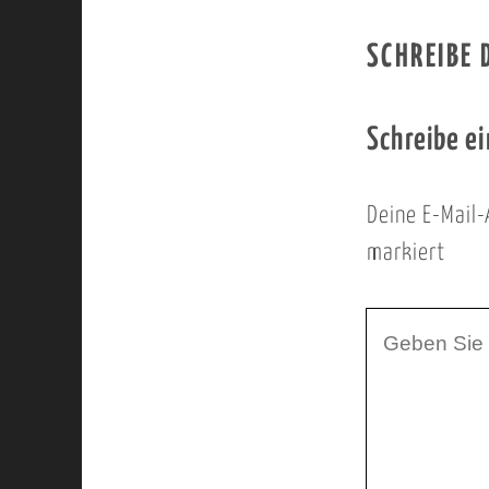
SCHREIBE
Schreibe e
Deine E-Mail-
markiert
I
h
r
K
o