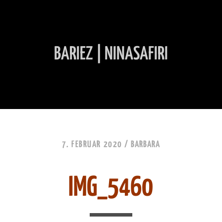
BARIEZ | NINASAFIRI
INHALT ÜBERSPRINGEN
7. FEBRUAR 2020 /
BARBARA
IMG_5460