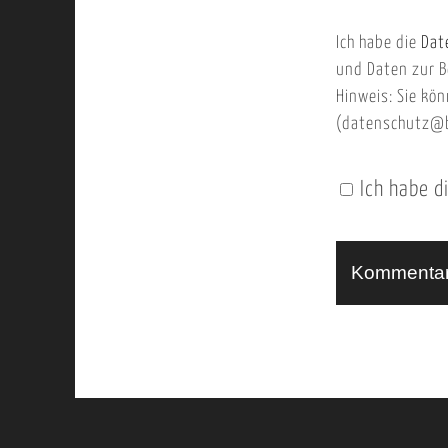
b
m
Ich habe die
Dat
s
a
und Daten zur B
e
i
Hinweis: Sie kön
i
l
(datenschutz@b
t
e
Ich habe d
n
U
R
L
A
l
t
e