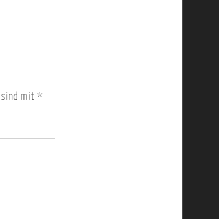
r sind mit
*