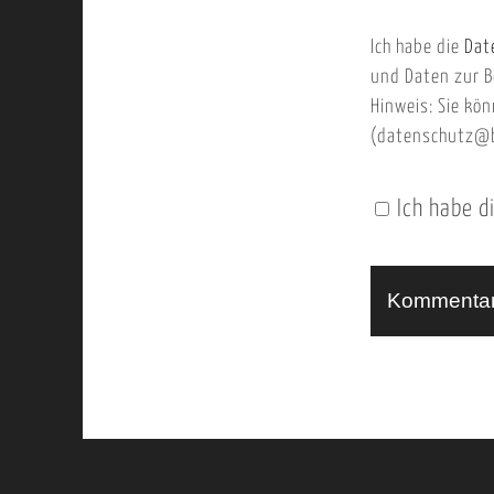
b
m
Ich habe die
Dat
s
a
und Daten zur B
e
i
Hinweis: Sie kön
i
l
(datenschutz@b
t
e
Ich habe d
n
U
R
L
A
l
t
e