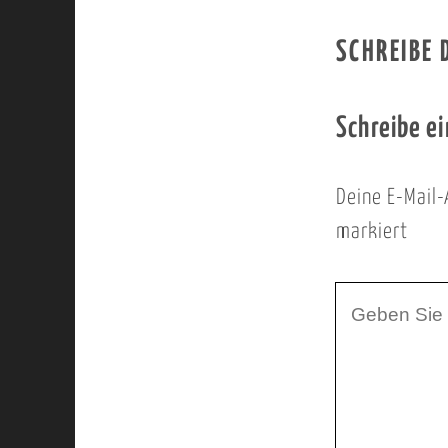
SCHREIBE
Schreibe e
Deine E-Mail-
markiert
I
h
r
K
o