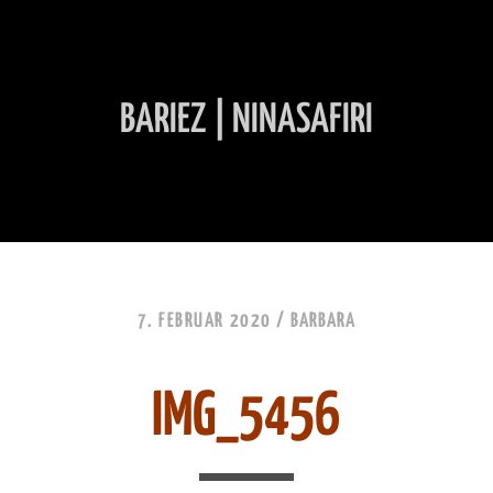
BARIEZ | NINASAFIRI
INHALT ÜBERSPRINGEN
7. FEBRUAR 2020 /
BARBARA
IMG_5456