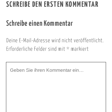
SCHREIBE DEN ERSTEN KOMMENTAR
Schreibe einen Kommentar
Deine E-Mail-Adresse wird nicht veröffentlicht.
Erforderliche Felder sind mit
*
markiert
I
h
r
K
o
m