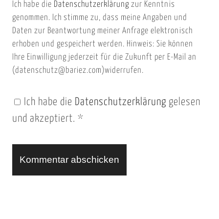
Ich habe die
Datenschutzerklärung
zur Kenntnis
s
a
genommen. Ich stimme zu, dass meine Angaben und
e
i
Daten zur Beantwortung meiner Anfrage elektronisch
i
l
erhoben und gespeichert werden. Hinweis: Sie können
t
Ihre Einwilligung jederzeit für die Zukunft per E-Mail an
(datenschutz@bariez.com)widerrufen.
e
n
Ich habe die
Datenschutzerklärung
gelesen
U
und akzeptiert.
*
R
L
A
l