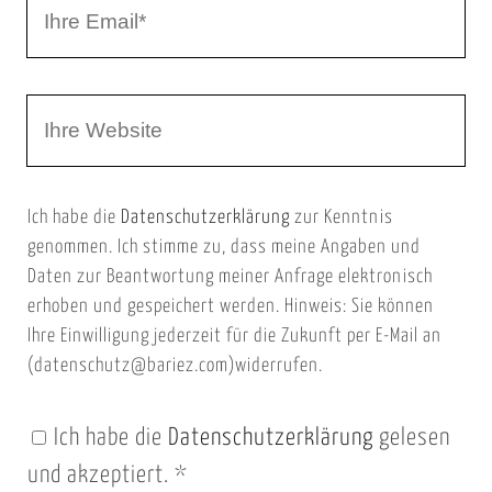
I
N
h
a
r
m
W
e
e
e
E
b
m
Ich habe die
Datenschutzerklärung
zur Kenntnis
s
a
genommen. Ich stimme zu, dass meine Angaben und
e
i
Daten zur Beantwortung meiner Anfrage elektronisch
i
l
erhoben und gespeichert werden. Hinweis: Sie können
t
Ihre Einwilligung jederzeit für die Zukunft per E-Mail an
(datenschutz@bariez.com)widerrufen.
e
n
Ich habe die
Datenschutzerklärung
gelesen
U
und akzeptiert.
*
R