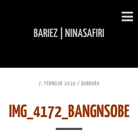
BARIEZ | NINASAFIRI
INHALT ÜBERSPRINGEN
7. FEBRUAR 2020 /
BARBARA
IMG_4172_BANGNSOBE