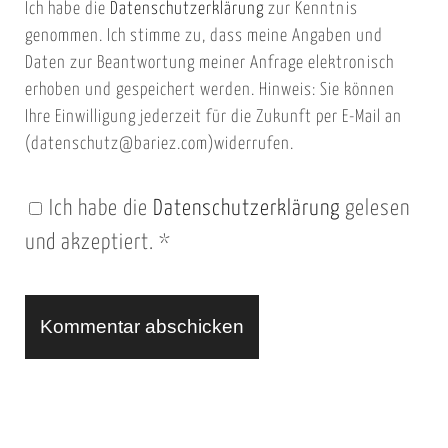
Ich habe die
Datenschutzerklärung
zur Kenntnis
s
a
genommen. Ich stimme zu, dass meine Angaben und
e
i
Daten zur Beantwortung meiner Anfrage elektronisch
i
l
erhoben und gespeichert werden. Hinweis: Sie können
t
Ihre Einwilligung jederzeit für die Zukunft per E-Mail an
(datenschutz@bariez.com)widerrufen.
e
n
Ich habe die
Datenschutzerklärung
gelesen
U
und akzeptiert.
*
R
L
A
l