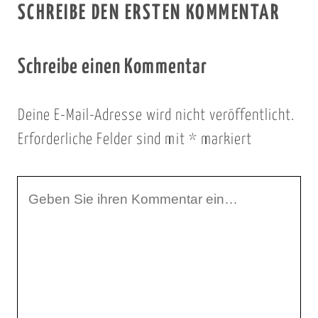
SCHREIBE DEN ERSTEN KOMMENTAR
Schreibe einen Kommentar
Deine E-Mail-Adresse wird nicht veröffentlicht.
Erforderliche Felder sind mit
*
markiert
I
h
r
K
o
m