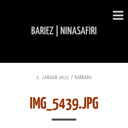
BARIEZ | NINASAFIRI
INHALT ÜBERSPRINGEN
2. JANUAR 2021 /
BARBARA
IMG_5439.JPG