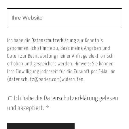
r
m
W
e
e
e
E
b
m
Ich habe die
Datenschutzerklärung
zur Kenntnis
s
a
genommen. Ich stimme zu, dass meine Angaben und
e
i
Daten zur Beantwortung meiner Anfrage elektronisch
i
l
erhoben und gespeichert werden. Hinweis: Sie können
t
Ihre Einwilligung jederzeit für die Zukunft per E-Mail an
(datenschutz@bariez.com)widerrufen.
e
n
Ich habe die
Datenschutzerklärung
gelesen
U
und akzeptiert.
*
R
L