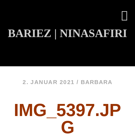
BARIEZ | NINASAFIRI
INHALT ÜBERSPRINGEN
2. JANUAR 2021 /
BARBARA
IMG_5397.JP
G