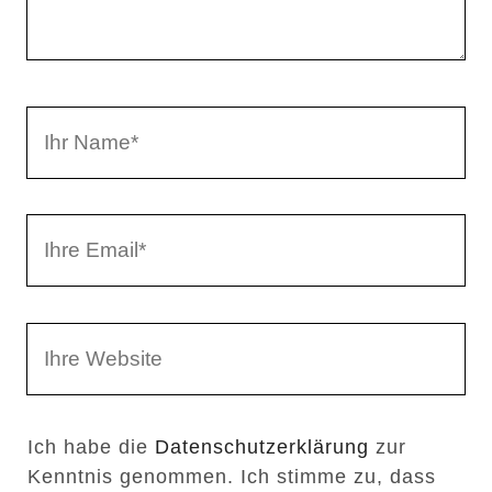
e
n
t
a
I
r
h
r
I
N
h
a
r
m
W
e
e
e
E
b
m
Ich habe die
Datenschutzerklärung
zur
s
a
Kenntnis genommen. Ich stimme zu, dass
e