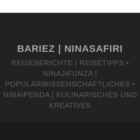
BARIEZ | NINASAFIRI
REISEBERICHTE | REISETIPPS •
NINAJIFUNZA |
POPULÄRWISSENSCHAFTLICHES •
NINAIPENDA | KULINARISCHES UND
KREATIVES