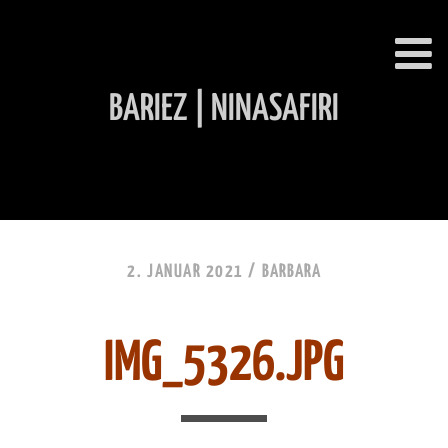
BARIEZ | NINASAFIRI
INHALT ÜBERSPRINGEN
2. JANUAR 2021 /
BARBARA
IMG_5326.JPG