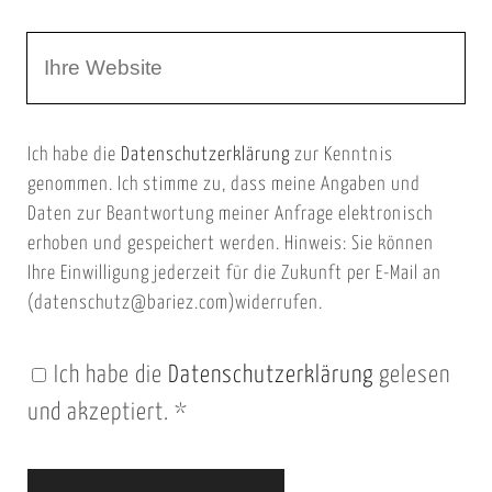
r
m
W
e
e
e
E
b
m
Ich habe die
Datenschutzerklärung
zur Kenntnis
s
a
genommen. Ich stimme zu, dass meine Angaben und
e
i
Daten zur Beantwortung meiner Anfrage elektronisch
i
l
erhoben und gespeichert werden. Hinweis: Sie können
t
Ihre Einwilligung jederzeit für die Zukunft per E-Mail an
(datenschutz@bariez.com)widerrufen.
e
n
Ich habe die
Datenschutzerklärung
gelesen
U
und akzeptiert.
*
R
L