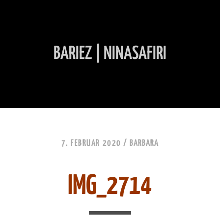
BARIEZ | NINASAFIRI
INHALT ÜBERSPRINGEN
7. FEBRUAR 2020 /
BARBARA
IMG_2714