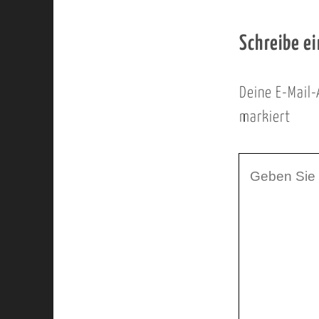
Schreibe e
Deine E-Mail-
markiert
I
h
r
K
o
m
m