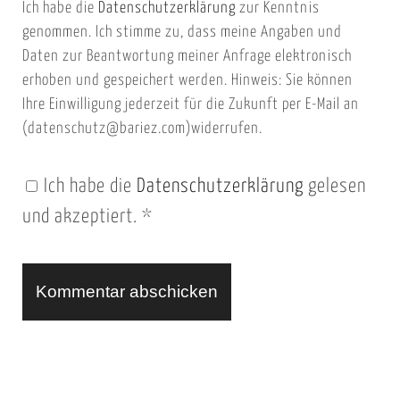
Ich habe die
Datenschutzerklärung
zur Kenntnis
s
a
genommen. Ich stimme zu, dass meine Angaben und
e
i
Daten zur Beantwortung meiner Anfrage elektronisch
i
l
erhoben und gespeichert werden. Hinweis: Sie können
t
Ihre Einwilligung jederzeit für die Zukunft per E-Mail an
(datenschutz@bariez.com)widerrufen.
e
n
Ich habe die
Datenschutzerklärung
gelesen
U
und akzeptiert.
*
R
L
A
l