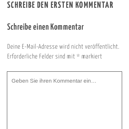
SCHREIBE DEN ERSTEN KOMMENTAR
Schreibe einen Kommentar
Deine E-Mail-Adresse wird nicht veröffentlicht.
Erforderliche Felder sind mit
*
markiert
I
h
r
K
o
m