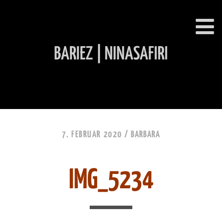
BARIEZ | NINASAFIRI
INHALT ÜBERSPRINGEN
7. FEBRUAR 2020 /
BARBARA
IMG_5234