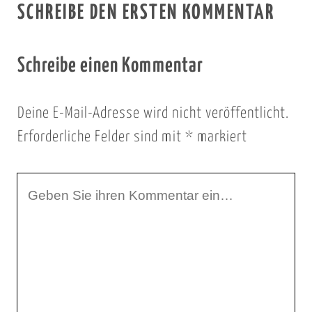
SCHREIBE DEN ERSTEN KOMMENTAR
Schreibe einen Kommentar
Deine E-Mail-Adresse wird nicht veröffentlicht.
Erforderliche Felder sind mit
*
markiert
I
h
r
K
o
m