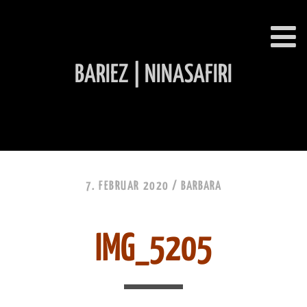
BARIEZ | NINASAFIRI
INHALT ÜBERSPRINGEN
7. FEBRUAR 2020 /
BARBARA
IMG_5205