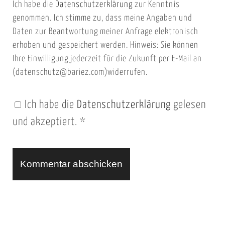
Ich habe die
Datenschutzerklärung
zur Kenntnis
s
a
genommen. Ich stimme zu, dass meine Angaben und
e
i
Daten zur Beantwortung meiner Anfrage elektronisch
i
l
erhoben und gespeichert werden. Hinweis: Sie können
t
Ihre Einwilligung jederzeit für die Zukunft per E-Mail an
(datenschutz@bariez.com)widerrufen.
e
n
Ich habe die
Datenschutzerklärung
gelesen
U
und akzeptiert.
*
R
L
A
l