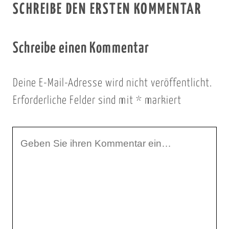
SCHREIBE DEN ERSTEN KOMMENTAR
Schreibe einen Kommentar
Deine E-Mail-Adresse wird nicht veröffentlicht.
Erforderliche Felder sind mit
*
markiert
I
h
r
K
o
m