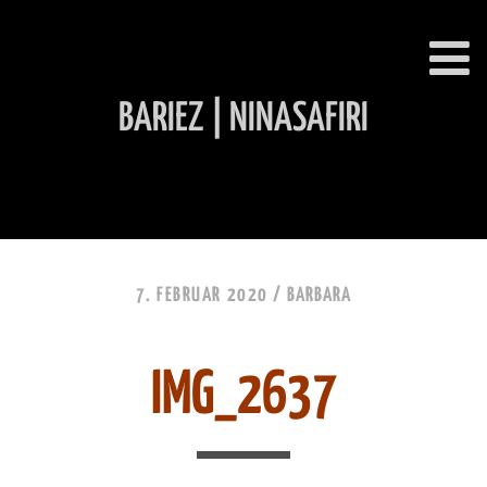
BARIEZ | NINASAFIRI
INHALT ÜBERSPRINGEN
7. FEBRUAR 2020 /
BARBARA
IMG_2637