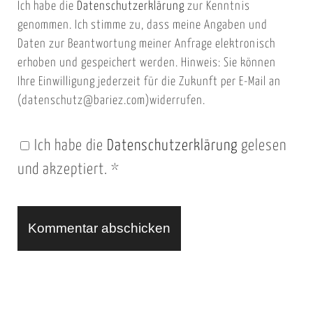
Ich habe die
Datenschutzerklärung
zur Kenntnis
s
a
genommen. Ich stimme zu, dass meine Angaben und
e
i
Daten zur Beantwortung meiner Anfrage elektronisch
i
l
erhoben und gespeichert werden. Hinweis: Sie können
t
Ihre Einwilligung jederzeit für die Zukunft per E-Mail an
(datenschutz@bariez.com)widerrufen.
e
n
Ich habe die
Datenschutzerklärung
gelesen
U
und akzeptiert.
*
R
L
A
l