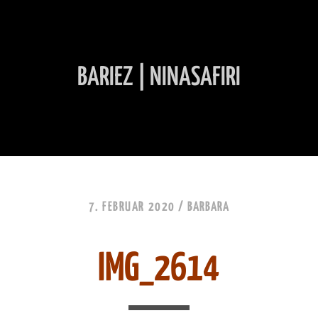
BARIEZ | NINASAFIRI
INHALT ÜBERSPRINGEN
7. FEBRUAR 2020 /
BARBARA
IMG_2614