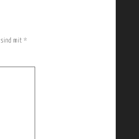
r sind mit
*