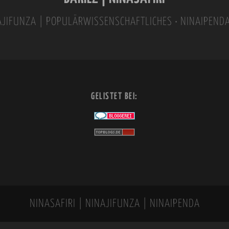
INAJIFUNZA | POPULÄRWISSENSCHAFTLICHES • NINAIPEND
GELISTET BEI:
NINASAFIRI | NINAJIFUNZA | NINAIPENDA