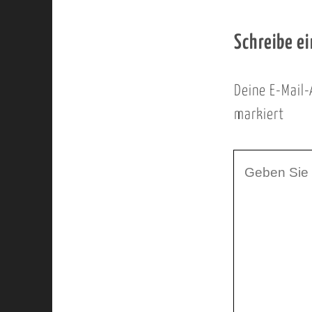
Schreibe e
Deine E-Mail-
markiert
I
h
r
K
o
m
m