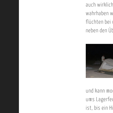
auch wirklic
wahrhaben wo
flüchten bei
neben den Üb
und kann mor
ums Lagerfeu
ist, bis ein 