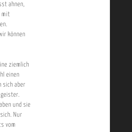
sst ahnen,
 mit
en.
wir können
ine ziemlich
hl einen
 sich aber
geister.
aben und sie
sich. Nur
hts vom