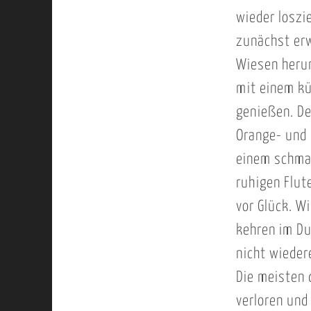
wieder loszi
zunächst erw
Wiesen herum
mit einem kü
genießen. De
Orange- und 
einem schmal
ruhigen Flut
vor Glück. W
kehren im Du
nicht wieder
Die meisten 
verloren und