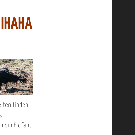
 IHAHA
lten finden
s
h ein Elefant