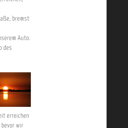
m
raße, bremst
unserem Auto.
b des
it erreichen
 bevor wir