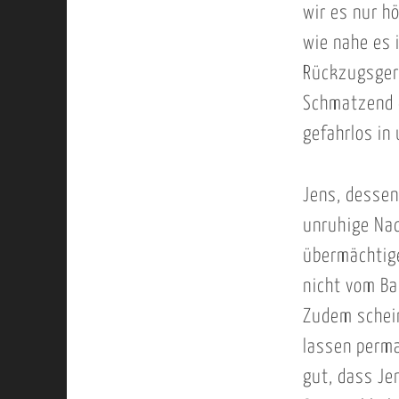
wir es nur h
wie nahe es 
Rückzugsgerä
Schmatzend e
gefahrlos in
Jens, dessen
unruhige Nac
übermächtige
nicht vom Ba
Zudem schein
lassen perma
gut, dass Je