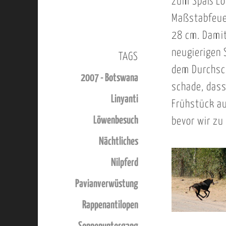
zum Spaß Lö
Maßstabfeue
28 cm. Damit
neugierigen 
TAGS
dem Durchsch
2007 - Botswana
schade, dass
Linyanti
Frühstück au
Löwenbesuch
bevor wir zu
Nächtliches
Nilpferd
Pavianverwüstung
Rappenantilopen