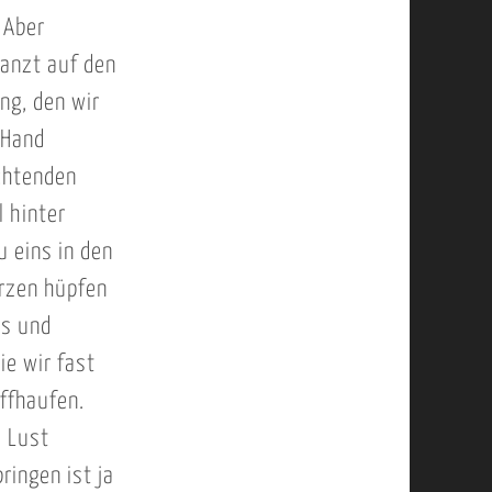
 Aber
lanzt auf den
ng, den wir
 Hand
chtenden
l hinter
 eins in den
erzen hüpfen
us und
ie wir fast
offhaufen.
e Lust
ringen ist ja