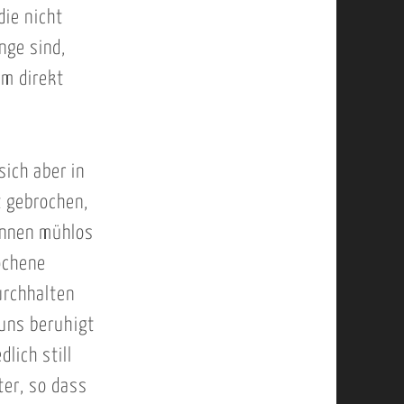
die nicht
nge sind,
um direkt
sich aber in
t gebrochen,
önnen mühlos
ochene
urchhalten
uns beruhigt
lich still
ter, so dass