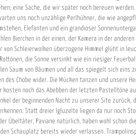
ehen; eine Sache, die wir später noch bereuen werden.
arten uns noch unzählige Perlhühner, die wie angepf
stehen, Elefanten und ein grandioser Sonnenunterga
hlen Bierchen in der einen, der Kamera in der anderen
r von Schleierwolken überzogene Himmel glüht in leu
Rottönen, die Sonne versinkt wie ein riesiger Feuerbal
en Saum von Bäumen und all das spiegelt sich eins zu
en des Chobe wider. Die Mücken tanzen und unsere H
ir kosten noch das Abebben der letzten Pastelltöne a
nkel der beginnenden Nacht zu unserer Site zurück, d
erkennen. Statt dreier Igluzelte liegen da nur noch St
der Übeltäter, Paviane natürlich, haben wohl schon di
 den Schauplatz bereits wieder verlassen. Trampolinsp