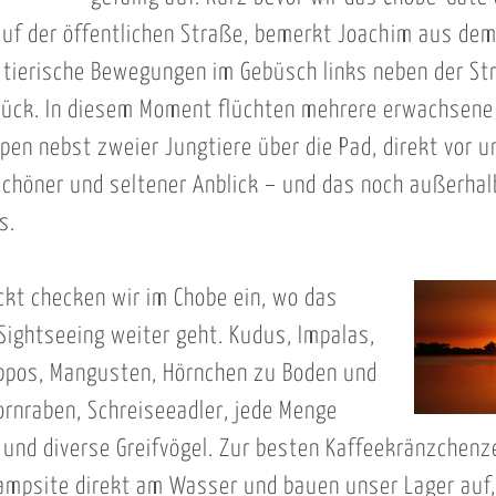
auf der öffentlichen Straße, bemerkt Joachim aus de
tierische Bewegungen im Gebüsch links neben der St
rück. In diesem Moment flüchten mehrere erwachsene
pen nebst zweier Jungtiere über die Pad, direkt vor 
schöner und seltener Anblick – und das noch außerhal
s.
ckt checken wir im Chobe ein, wo das
Sightseeing weiter geht. Kudus, Impalas,
ippos, Mangusten, Hörnchen zu Boden und
rnraben, Schreiseeadler, jede Menge
und diverse Greifvögel. Zur besten Kaffeekränzchenze
ampsite direkt am Wasser und bauen unser Lager auf,