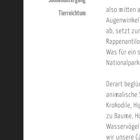
Sonnenuntergang
also mitten 
Tierreichtum
Augenwinkel 
ab, setzt zu
Rappenantilo
Was für ein 
Nationalpark
Derart beglü
animalische 
Krokodile, H
zu Baume, Ho
Wasservögel 
wir unsere C