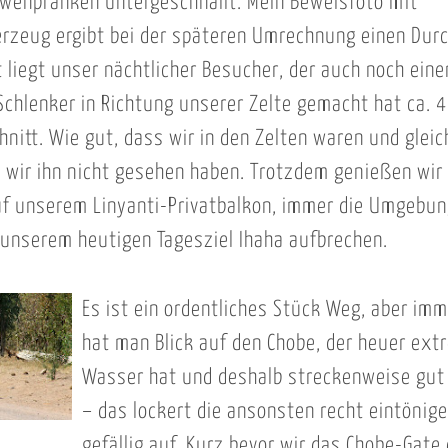
wenpranken untergeschnallt. Mein Beweisfoto mit
rzeug ergibt bei der späteren Umrechnung einen Dur
 liegt unser nächtlicher Besucher, der auch noch eine
Schlenker in Richtung unserer Zelte gemacht hat ca. 
nitt. Wie gut, dass wir in den Zelten waren und gleic
 wir ihn nicht gesehen haben. Trotzdem genießen wir
f unserem Linyanti-Privatbalkon, immer die Umgebung
 unserem heutigen Tagesziel Ihaha aufbrechen.
Es ist ein ordentliches Stück Weg, aber im
hat man Blick auf den Chobe, der heuer extr
Wasser hat und deshalb streckenweise gut 
– das lockert die ansonsten recht eintönig
gefällig auf. Kurz bevor wir das Chobe-Gate 