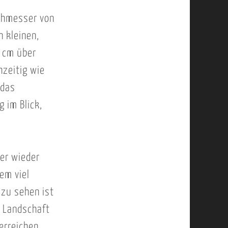
chmesser von
n kleinen,
4 cm über
hzeitig wie
 das
 im Blick,
mer wieder
em viel
zu sehen ist
e Landschaft
erreichen,