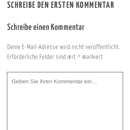
SCHREIBE DEN ERSTEN KOMMENTAR
Schreibe einen Kommentar
Deine E-Mail-Adresse wird nicht veröffentlicht.
Erforderliche Felder sind mit
*
markiert
I
h
r
K
o
m