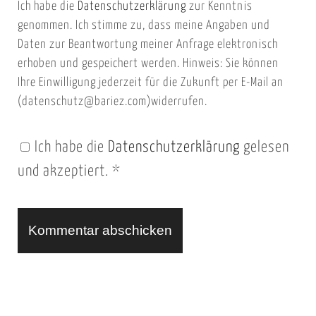
Ich habe die
Datenschutzerklärung
zur Kenntnis
s
a
genommen. Ich stimme zu, dass meine Angaben und
e
i
Daten zur Beantwortung meiner Anfrage elektronisch
i
l
erhoben und gespeichert werden. Hinweis: Sie können
t
Ihre Einwilligung jederzeit für die Zukunft per E-Mail an
(datenschutz@bariez.com)widerrufen.
e
n
Ich habe die
Datenschutzerklärung
gelesen
U
und akzeptiert.
*
R
L
A
l