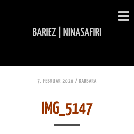
BARIEZ | NINASAFIRI
INHALT ÜBERSPRINGEN
7. FEBRUAR 2020 /
BARBARA
IMG_5147