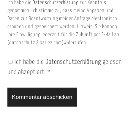
Ich habe die
Datenschutzerklärung
zur Kenntnis
s
a
genommen. Ich stimme zu, dass meine Angaben und
e
i
Daten zur Beantwortung meiner Anfrage elektronisch
i
l
erhoben und gespeichert werden. Hinweis: Sie können
t
Ihre Einwilligung jederzeit für die Zukunft per E-Mail an
(datenschutz@bariez.com)widerrufen.
e
n
Ich habe die
Datenschutzerklärung
gelesen
U
und akzeptiert.
*
R
L
A
l