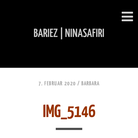
BARIEZ | NINASAFIRI
INHALT ÜBERSPRINGEN
7. FEBRUAR 2020 /
BARBARA
IMG_5146