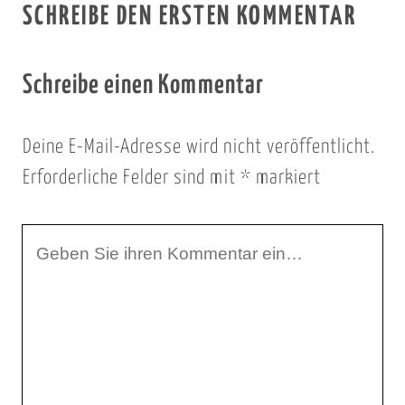
SCHREIBE DEN ERSTEN KOMMENTAR
Schreibe einen Kommentar
Deine E-Mail-Adresse wird nicht veröffentlicht.
Erforderliche Felder sind mit
*
markiert
I
h
r
K
o
m