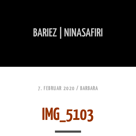
BARIEZ | NINASAFIRI
INHALT ÜBERSPRINGEN
7. FEBRUAR 2020 /
BARBARA
IMG_5103