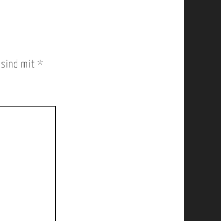
r sind mit
*