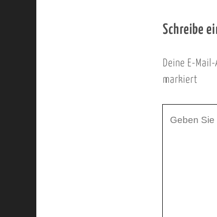
Schreibe e
Deine E-Mail-
markiert
I
h
r
K
o
m
m