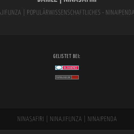
INAJIFUNZA | POPULÄRWISSENSCHAFTLICHES • NINAIPEND
GELISTET BEI:
NINASAFIRI | NINAJIFUNZA | NINAIPENDA