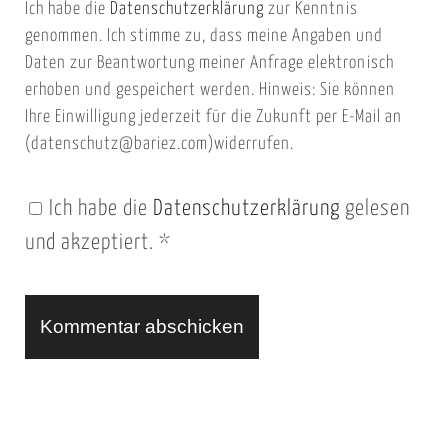
Ich habe die
Datenschutzerklärung
zur Kenntnis
s
a
genommen. Ich stimme zu, dass meine Angaben und
e
i
Daten zur Beantwortung meiner Anfrage elektronisch
i
l
erhoben und gespeichert werden. Hinweis: Sie können
t
Ihre Einwilligung jederzeit für die Zukunft per E-Mail an
(datenschutz@bariez.com)widerrufen.
e
n
Ich habe die
Datenschutzerklärung
gelesen
U
und akzeptiert.
*
R
L
A
l