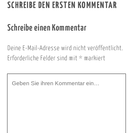
SCHREIBE DEN ERSTEN KOMMENTAR
Schreibe einen Kommentar
Deine E-Mail-Adresse wird nicht veröffentlicht.
Erforderliche Felder sind mit
*
markiert
I
h
r
K
o
m