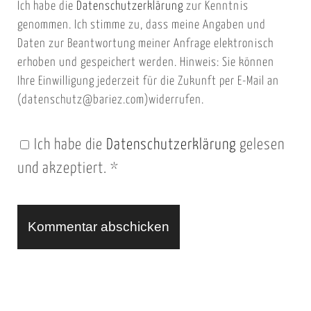
Ich habe die
Datenschutzerklärung
zur Kenntnis
s
a
genommen. Ich stimme zu, dass meine Angaben und
e
i
Daten zur Beantwortung meiner Anfrage elektronisch
i
l
erhoben und gespeichert werden. Hinweis: Sie können
t
Ihre Einwilligung jederzeit für die Zukunft per E-Mail an
(datenschutz@bariez.com)widerrufen.
e
n
Ich habe die
Datenschutzerklärung
gelesen
U
und akzeptiert.
*
R
L
A
l