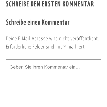
SCHREIBE DEN ERSTEN KOMMENTAR
Schreibe einen Kommentar
Deine E-Mail-Adresse wird nicht veröffentlicht.
Erforderliche Felder sind mit
*
markiert
I
h
r
K
o
m