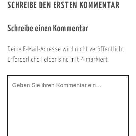
SCHREIBE DEN ERSTEN KOMMENTAR
Schreibe einen Kommentar
Deine E-Mail-Adresse wird nicht veröffentlicht.
Erforderliche Felder sind mit
*
markiert
I
h
r
K
o
m