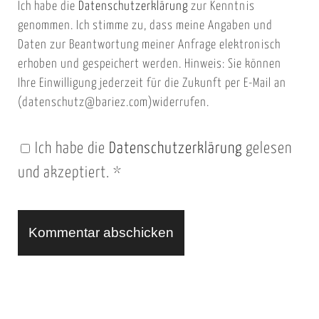
Ich habe die
Datenschutzerklärung
zur Kenntnis
s
a
genommen. Ich stimme zu, dass meine Angaben und
e
i
Daten zur Beantwortung meiner Anfrage elektronisch
i
l
erhoben und gespeichert werden. Hinweis: Sie können
t
Ihre Einwilligung jederzeit für die Zukunft per E-Mail an
(datenschutz@bariez.com)widerrufen.
e
n
Ich habe die
Datenschutzerklärung
gelesen
U
und akzeptiert.
*
R
L
A
l