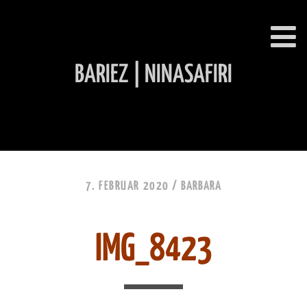
BARIEZ | NINASAFIRI
INHALT ÜBERSPRINGEN
7. FEBRUAR 2020 /
BARBARA
IMG_8423