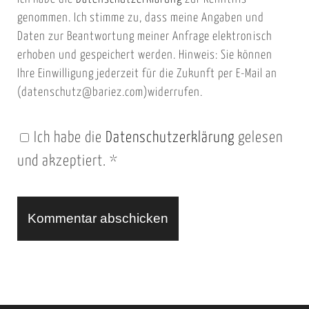
s
a
genommen. Ich stimme zu, dass meine Angaben und
e
i
Daten zur Beantwortung meiner Anfrage elektronisch
i
l
erhoben und gespeichert werden. Hinweis: Sie können
t
Ihre Einwilligung jederzeit für die Zukunft per E-Mail an
(datenschutz@bariez.com)widerrufen.
e
n
Ich habe die
Datenschutzerklärung
gelesen
U
und akzeptiert.
*
R
L
A
l