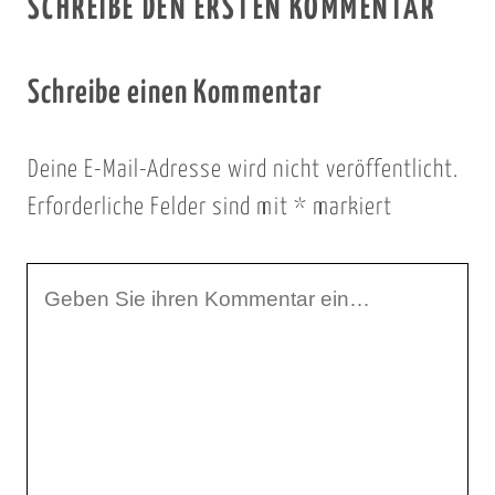
SCHREIBE DEN ERSTEN KOMMENTAR
Schreibe einen Kommentar
Deine E-Mail-Adresse wird nicht veröffentlicht.
Erforderliche Felder sind mit
*
markiert
I
h
r
K
o
m