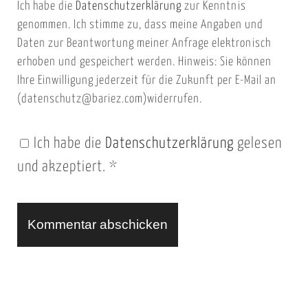
Ich habe die
Datenschutzerklärung
zur Kenntnis
s
a
genommen. Ich stimme zu, dass meine Angaben und
e
i
Daten zur Beantwortung meiner Anfrage elektronisch
i
l
erhoben und gespeichert werden. Hinweis: Sie können
t
Ihre Einwilligung jederzeit für die Zukunft per E-Mail an
(datenschutz@bariez.com)widerrufen.
e
n
Ich habe die
Datenschutzerklärung
gelesen
U
und akzeptiert.
*
R
L
A
l