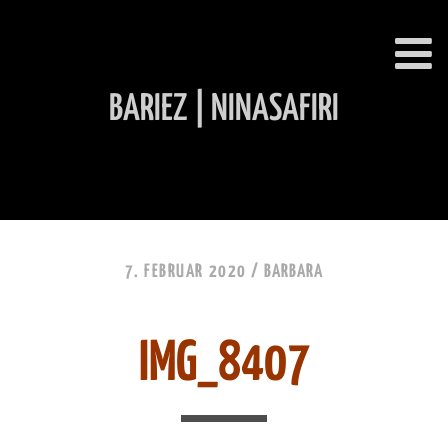
BARIEZ | NINASAFIRI
INHALT ÜBERSPRINGEN
7. FEBRUAR 2020 /
BARBARA
IMG_8407