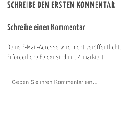
SCHREIBE DEN ERSTEN KOMMENTAR
Schreibe einen Kommentar
Deine E-Mail-Adresse wird nicht veröffentlicht.
Erforderliche Felder sind mit
*
markiert
I
h
r
K
o
m