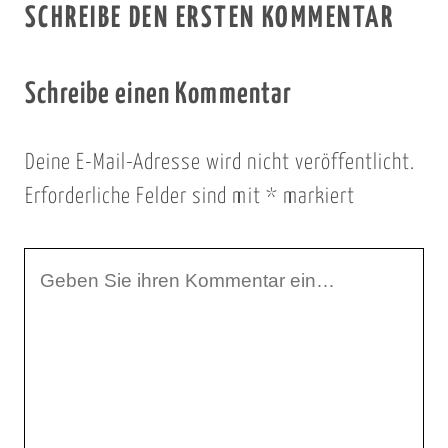
SCHREIBE DEN ERSTEN KOMMENTAR
Schreibe einen Kommentar
Deine E-Mail-Adresse wird nicht veröffentlicht.
Erforderliche Felder sind mit
*
markiert
I
h
r
K
o
m