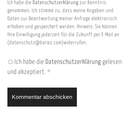
Ich habe die
Datenschutzerklärung
zur Kenntnis
s
a
genommen. Ich stimme zu, dass meine Angaben und
e
i
Daten zur Beantwortung meiner Anfrage elektronisch
i
l
erhoben und gespeichert werden. Hinweis: Sie können
t
Ihre Einwilligung jederzeit für die Zukunft per E-Mail an
(datenschutz@bariez.com)widerrufen.
e
n
Ich habe die
Datenschutzerklärung
gelesen
U
und akzeptiert.
*
R
L
A
l