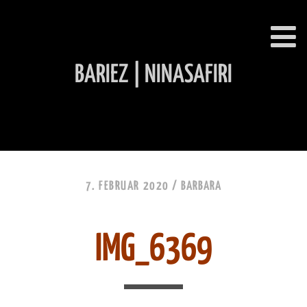
BARIEZ | NINASAFIRI
INHALT ÜBERSPRINGEN
7. FEBRUAR 2020 /
BARBARA
IMG_6369