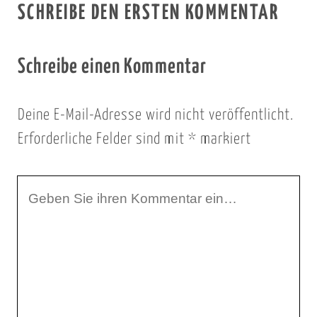
SCHREIBE DEN ERSTEN KOMMENTAR
Schreibe einen Kommentar
Deine E-Mail-Adresse wird nicht veröffentlicht.
Erforderliche Felder sind mit
*
markiert
I
h
r
K
o
m