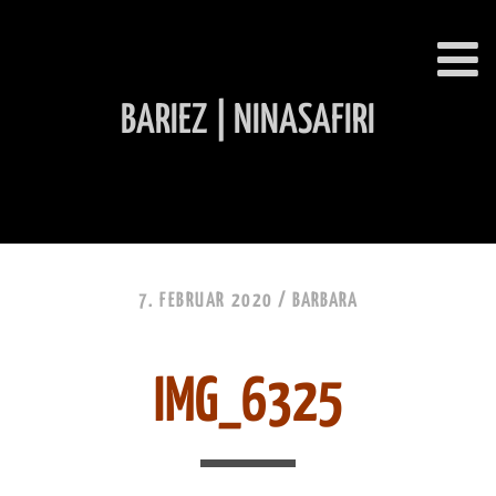
BARIEZ | NINASAFIRI
INHALT ÜBERSPRINGEN
7. FEBRUAR 2020 /
BARBARA
IMG_6325