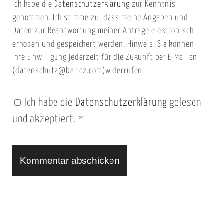
Ich habe die
Datenschutzerklärung
zur Kenntnis
s
a
genommen. Ich stimme zu, dass meine Angaben und
e
i
Daten zur Beantwortung meiner Anfrage elektronisch
i
l
erhoben und gespeichert werden. Hinweis: Sie können
t
Ihre Einwilligung jederzeit für die Zukunft per E-Mail an
(datenschutz@bariez.com)widerrufen.
e
n
Ich habe die
Datenschutzerklärung
gelesen
U
und akzeptiert.
*
R
L
A
l