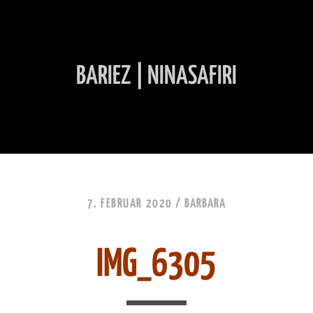
BARIEZ | NINASAFIRI
INHALT ÜBERSPRINGEN
7. FEBRUAR 2020 /
BARBARA
IMG_6305