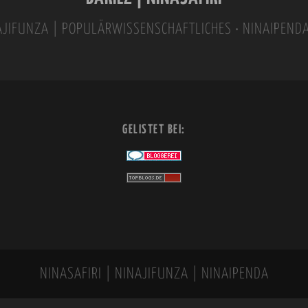
INAJIFUNZA | POPULÄRWISSENSCHAFTLICHES • NINAIPEND
GELISTET BEI:
NINASAFIRI | NINAJIFUNZA | NINAIPENDA