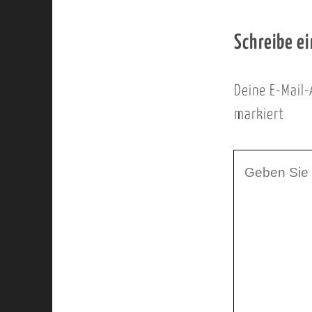
Schreibe e
Deine E-Mail-
markiert
I
h
r
K
o
m
m