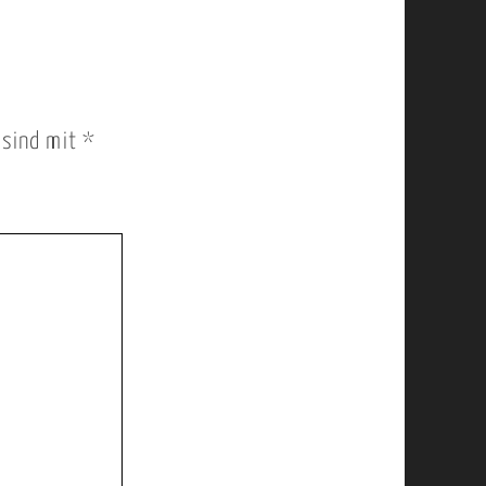
r sind mit
*