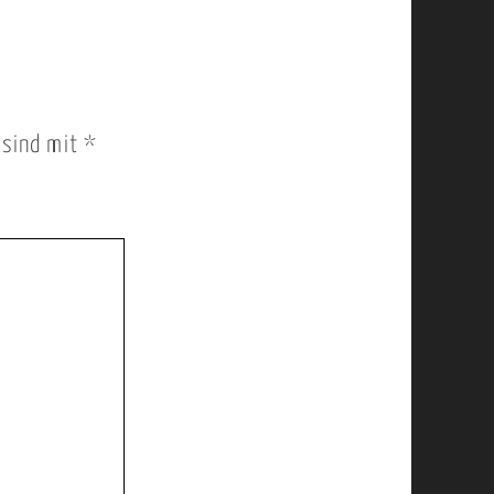
r sind mit
*