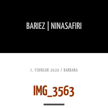
BARIEZ | NINASAFIRI
INHALT ÜBERSPRINGEN
7. FEBRUAR 2020 /
BARBARA
IMG_3563