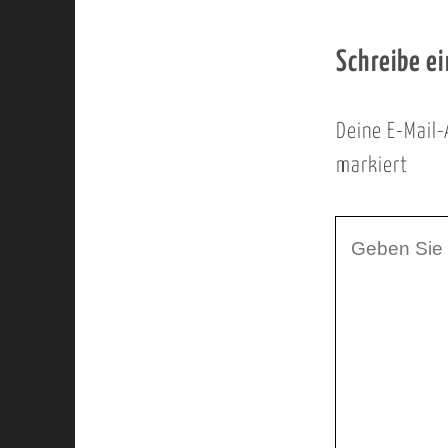
Schreibe e
Deine E-Mail-
markiert
I
h
r
K
o
m
m