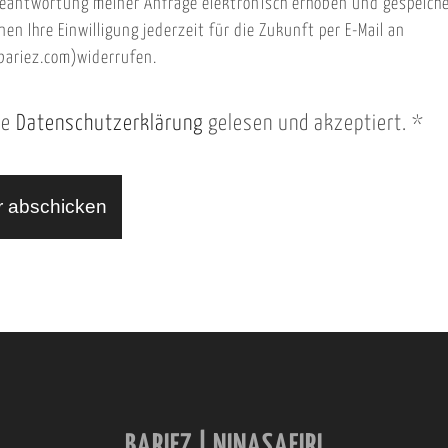
eantwortung meiner Anfrage elektronisch erhoben und gespeich
nen Ihre Einwilligung jederzeit für die Zukunft per E-Mail an
ariez.com)widerrufen.
ie
Datenschutzerklärung
gelesen und akzeptiert.
*
BARIEZ | NINASAFIRI