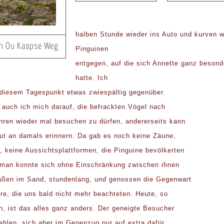
halben Stunde wieder ins Auto und kurven w
en Ou Kaapse Weg
Pinguinen
entgegen, auf die sich Annette ganz besond
hatte. Ich
 diesem Tagespunkt etwas zwiespältig gegenüber.
e auch ich mich darauf, die befrackten Vögel nach
hren wieder mal besuchen zu dürfen, andererseits kann
ut an damals erinnern. Da gab es noch keine Zäune,
, keine Aussichtsplattformen, die Pinguine bevölkerten
 man konnte sich ohne Einschränkung zwischen ihnen
aßen im Sand, stundenlang, und genossen die Gegenwart
ere, die uns bald nicht mehr beachteten. Heute, so
n, ist das alles ganz anders. Der geneigte Besucher
zahlen, sich aber im Gegenzug nur auf extra dafür