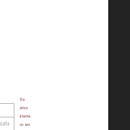
So
also
klette
icata
rn wir