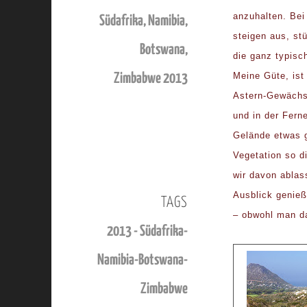
anzuhalten. Bei
Südafrika, Namibia,
steigen aus, st
Botswana,
die ganz typisc
Meine Güte, ist
Zimbabwe 2013
Astern-Gewächs
und in der Ferne
Gelände etwas g
Vegetation so d
wir davon ablas
Ausblick genieß
TAGS
– obwohl man d
2013 - Südafrika-
Namibia-Botswana-
Zimbabwe