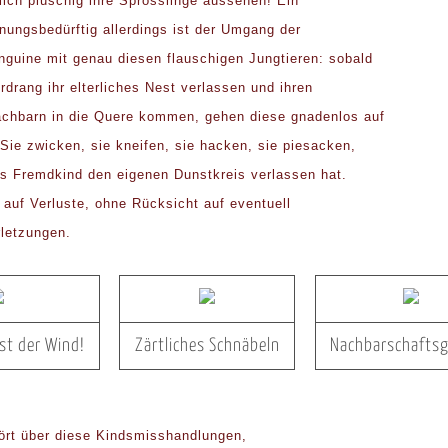
lich plüschig ihre Sprösslinge aussehen! Ein
ungsbedürftig allerdings ist der Umgang der
guine mit genau diesen flauschigen Jungtieren: sobald
rdrang ihr elterliches Nest verlassen und ihren
chbarn in die Quere kommen, gehen diese gnadenlos auf
 Sie zwicken, sie kneifen, sie hacken, sie piesacken,
as Fremdkind den eigenen Dunstkreis verlassen hat.
auf Verluste, ohne Rücksicht auf eventuell
letzungen.
st der Wind!
Zärtliches Schnäbeln
Nachbarschaftsg
pört über diese Kindsmisshandlungen,