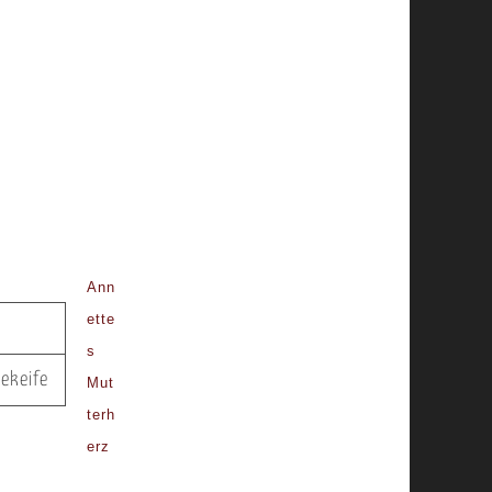
Ann
ette
s
ekeife
Mut
terh
erz