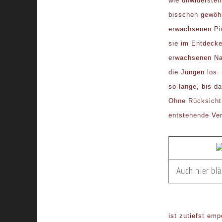
wie unwidersteh
bisschen gewöhn
erwachsenen Pin
sie im Entdecke
erwachsenen Na
die Jungen los.
so lange, bis d
Ohne Rücksicht 
entstehende Ver
Auch hier blä
ist zutiefst em