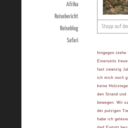
Afrika
Reisebericht
Stopp auf d
Reiseblog
Safari
hingegen stehe
Einerseits freu
fast zwanzig Ja
ich mich noch g
keine Holzstege
den Strand und
bewegen. Wir s
der putzigen Ti
habe ich gelese
darf Eintritt be