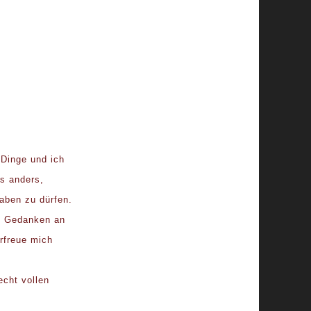
 Dinge und ich
es anders,
aben zu dürfen.
se Gedanken an
erfreue mich
echt vollen