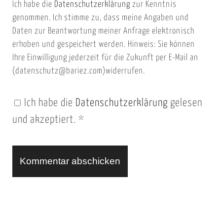
Ich habe die
Datenschutzerklärung
zur Kenntnis
s
a
genommen. Ich stimme zu, dass meine Angaben und
e
i
Daten zur Beantwortung meiner Anfrage elektronisch
i
l
erhoben und gespeichert werden. Hinweis: Sie können
t
Ihre Einwilligung jederzeit für die Zukunft per E-Mail an
(datenschutz@bariez.com)widerrufen.
e
n
Ich habe die
Datenschutzerklärung
gelesen
U
und akzeptiert.
*
R
L
A
l