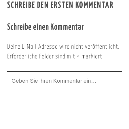
SCHREIBE DEN ERSTEN KOMMENTAR
Schreibe einen Kommentar
Deine E-Mail-Adresse wird nicht veröffentlicht.
Erforderliche Felder sind mit
*
markiert
I
h
r
K
o
m