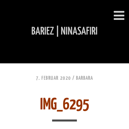
BARIEZ | NINASAFIRI
INHALT ÜBERSPRINGEN
7. FEBRUAR 2020 /
BARBARA
IMG_6295